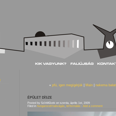
«
pfú, igen megígérjük
|
Main
|
nekema balat
ÉPÜLET DÍSZE
Posted by SzínMűvek
on
szerda, április 1st, 2009
Filed in
hungarocell habvágás
,
térformálás
·
Add a comment