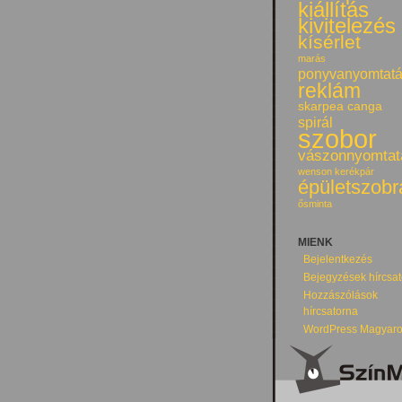
kiállítás
kivitelezés
kísérlet
marás
ponyvanyomtat
reklám
skarpea canga
spirál
szobor
vászonnyomtat
wenson kerékpár
épületszobr
ősminta
MIENK
Bejelentkezés
Bejegyzések hírcsa
Hozzászólások
hírcsatorna
WordPress Magyaro