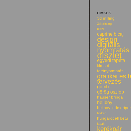
CÍMKÉK
3d milling
3d printing
bútor
caprine bicaj
design
digitális
nyomtatás
díszlet
egyedi tapéta
filmset
fotónyomtatás
grafikai és 
tervezés
gömb
görög oszlop
hauser bringa
hellboy
hellboy index ripor
holker
hungarocell betű
kajak
kerékpár