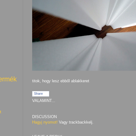
termék
titok, hogy lesz ebből ablakkeret
Share
VALAMINT...
t
DISCUSSION
Hagyj nyomot!
Vagy trackbackkelj.