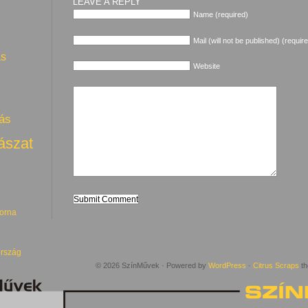
LEAVE A REPLY
Name (required)
Mail (will not be published) (requir
ás
Website
ás
ászat
torna
rszág
© 2026 SzínMűvek · Powered by
WordPress
·
Citrus Scraps
th