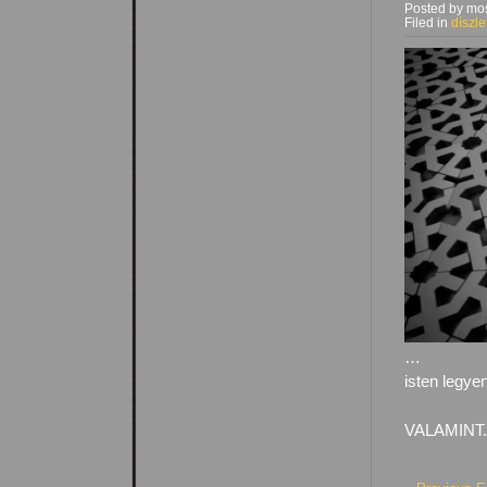
Posted by mos
Filed in
díszle
…
isten legye
VALAMINT.