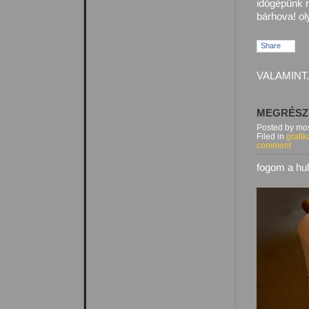
időgépünk r
bárhova! ol
Share
VALAMINT.
MEGRÉSZ
Posted by mos
Filed in
grafik
comment
fogom a hul