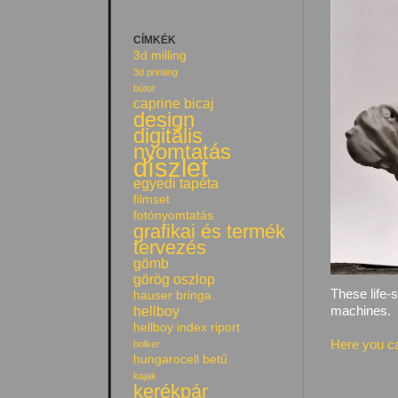
CÍMKÉK
3d milling
3d printing
bútor
caprine bicaj
design
digitális
nyomtatás
díszlet
egyedi tapéta
filmset
fotónyomtatás
grafikai és termék
tervezés
gömb
görög oszlop
These life-
hauser bringa
hellboy
machines.
hellboy index riport
Here you ca
holker
hungarocell betű
kajak
kerékpár