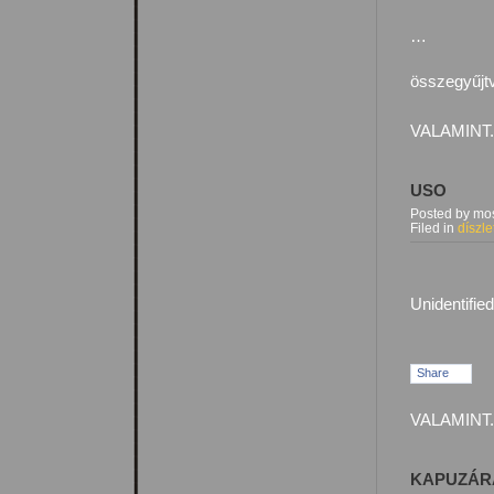
…
összegyűjtv
VALAMINT.
USO
Posted by mos
Filed in
díszle
Unidentifie
Share
VALAMINT.
KAPUZÁRÁ