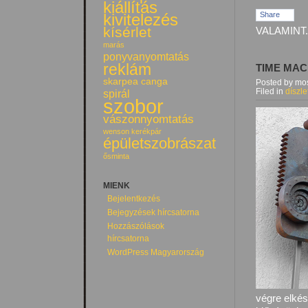
kiállítás
Share
kivitelezés
kísérlet
VALAMINT.
marás
ponyvanyomtatás
reklám
TIME MAC
skarpea canga
Posted by mos
Filed in
díszle
spirál
szobor
vászonnyomtatás
wenson kerékpár
épületszobrászat
ősminta
MIENK
Bejelentkezés
Bejegyzések hírcsatorna
Hozzászólások
hírcsatorna
WordPress Magyarország
végre elkés