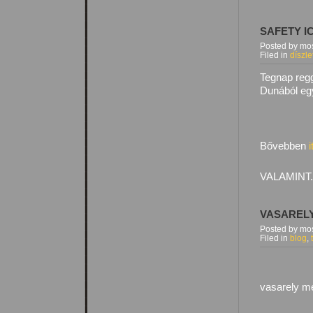
SAFETY I
Posted by mos
Filed in
díszle
Tegnap regg
Dunából eg
Bővebben
i
VALAMINT.
VASARELY
Posted by mos
Filed in
blog
,
vasarely m