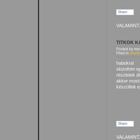
Share
VALAMINT.
TITKOK 
Posted by mos
Filed in
díszle
habokra!
skizofrén e
részletek d
akkor most
készültek e
Share
VALAMINT.