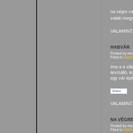
na végre va
valaki meg
VALAMINT.
HABVÁR
Posted by mos
Filed in
díszle
íme a a vil
árvízálló, 
egy vár ép
Share
VALAMINT.
NA VÉGR
Posted by mos
Filed in
díszle