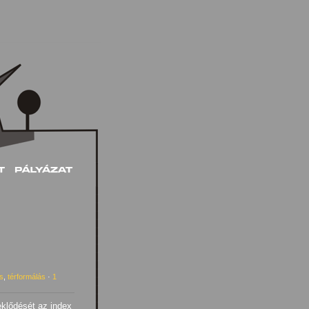
s
,
térformálás
·
1
eklődését az index