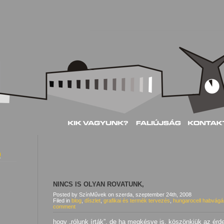
NINCS IS OLYAN ROVATUNK,
Posted by SzínMűvek
on
szerda, szeptember 24th, 2008
Filed in
blog
,
díszlet
,
grafikai és termék tervezés
,
hungarocell habvágá
comment
hogy „rólunk írták”, de ha megkésve is, köszönkjük az érd