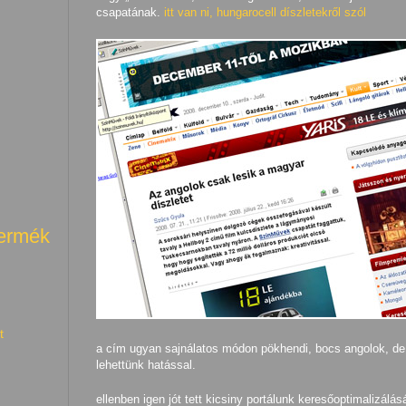
csapatának.
itt van ni, hungarocell díszletekről szól
termék
t
a cím ugyan sajnálatos módon pökhendi, bocs angolok, de
lehettünk hatással.
ellenben igen jót tett kicsiny portálunk keresőoptimalizálá