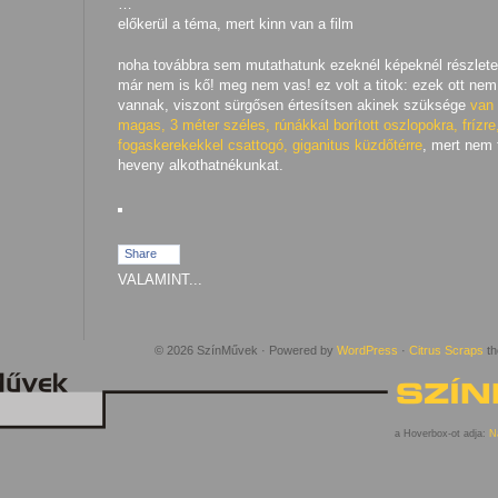
…
előkerül a téma, mert kinn van a film
noha továbbra sem mutathatunk ezeknél képeknél részlete
már nem is kő! meg nem vas! ez volt a titok: ezek ott nem
vannak, viszont sürgősen értesítsen akinek szüksége
van 
magas, 3 méter széles, rúnákkal borított oszlopokra, frízre
fogaskerekekkel csattogó, giganitus küzdőtérre
, mert nem t
heveny alkothatnékunkat.
Share
VALAMINT...
© 2026 SzínMűvek · Powered by
WordPress
·
Citrus Scraps
th
a Hoverbox-ot adja:
N