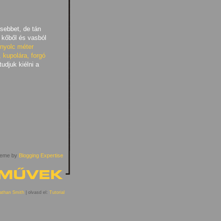
sebbet, de tán
 kőből és vasból
nyolc méter
, kupolára, forgó
udjuk kiélni a
eme by
Blogging Expertise
athan Smith
| olvasd el:
Tutorial