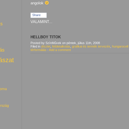
angolok
Share
VALAMINT...
ás
HELLBOY TITOK
Posted by SzínMűvek
on
péntek, július 11th, 2008
Filed in
díszlet
,
felületalkotás
,
grafikai és termék tervezés
,
hungarocell
ás
térformálás
·
Add a comment
ászat
torna
rszág