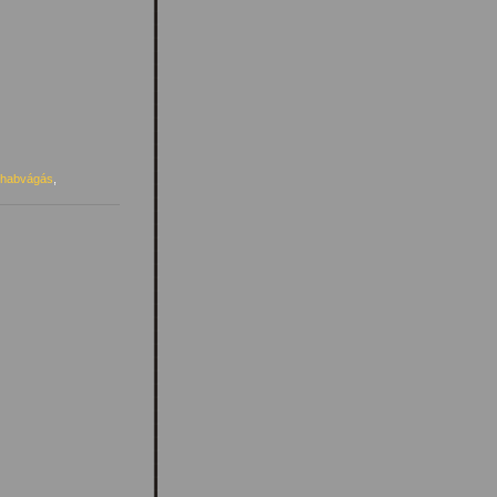
 habvágás
,