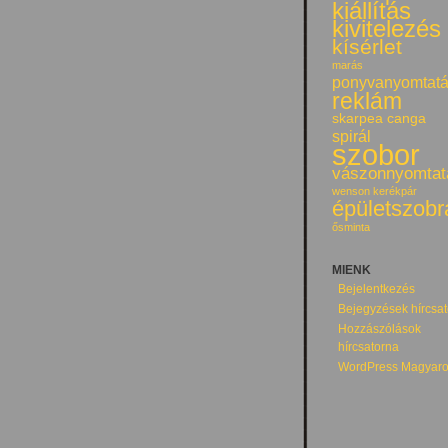
kiállítás
kivitelezés
kísérlet
marás
ponyvanyomtat
reklám
skarpea canga
spirál
szobor
vászonnyomtat
wenson kerékpár
épületszobr
ősminta
MIENK
Bejelentkezés
Bejegyzések hírcsa
Hozzászólások
hírcsatorna
WordPress Magyaro