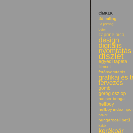
CÍMKÉK
3d milling
3d printing
bútor
caprine bicaj
design
digitális
nyomtatás
díszlet
egyedi tapéta
filmset
fotónyomtatás
grafikai és 
tervezés
gömb
görög oszlop
hauser bringa
hellboy
hellboy index ripor
holker
hungarocell betű
kajak
kerékpár