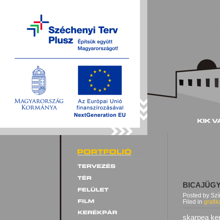
BICAJÜGY
Posted by Sz
Filed in
grafik
skarpea ke