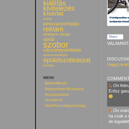
kiállítás
kivitelezés
kísérlet
marás
ponyvanyomtatás
reklám
skarpea canga
Share
spirál
szobor
VALAMINT.
vászonnyomtatás
wenson kerékpár
épületszobrászat
DISCUSSI
Hagyj nyom
ősminta
MIENK
COMMEN
Bejelentkezés
1
.
On febru
Bejegyzések hírcsatorna
Erősz gasz
Hozzászólások
hírcsatorna
WordPress Magyarország
2
.
On márci
ha csak a
de legalá