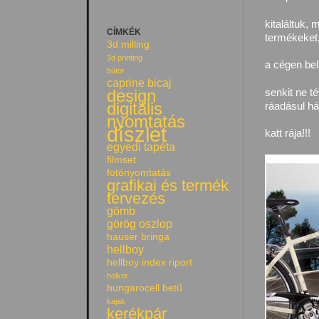
kitaláltuk,
CÍMKÉK
termékeket
3d milling
3d printing
a cégen bel
bútor
caprine bicaj
design
senkit ne 
digitális
ráadásul hát
nyomtatás
díszlet
katt rája!!!
egyedi tapéta
filmset
fotónyomtatás
grafikai és termék
tervezés
gömb
görög oszlop
hauser bringa
hellboy
hellboy index riport
holker
hungarocell betű
kajak
kerékpár