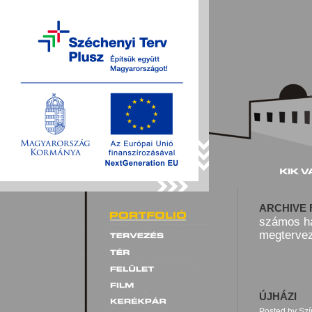
ARCHIVE 
számos ha
megtervez
ÚJHÁZI
Posted by Sz