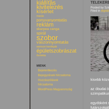
kiállítás
TELEKER
kivitelezés
Posted by Sz
kísérlet
Filed in
digitá
marás
ponyvanyomtatás
reklám
skarpea canga
spirál
szobor
vászonnyomtatás
wenson kerékpár
épületszobrászat
ősminta
MIENK
Bejelentkezés
Bejegyzések hírcsatorna
kisebb köze
Hozzászólások
hírcsatorna
az óbudai ö
WordPress Magyarország
szimpatiku
egyébként 
futárszolgá