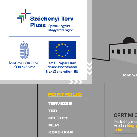
ORRT MI 
Posted by mos
Filed in
blog
,
térformálás
·