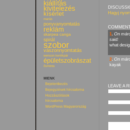
kiállítás
kivitelezés
DISCUSSI
kísérlet
Hagyj nyom
marás
ponyvanyomtatás
COMMEN
reklám
1
.
On márci
skarpea canga
spirál
said:
szobor
what design
vászonnyomtatás
wenson kerékpár
2
.
On márci
épületszobrászat
kayak
ősminta
MIENK
Bejelentkezés
LEAVE A 
Bejegyzések hírcsatorna
Hozzászólások
hírcsatorna
WordPress Magyarország