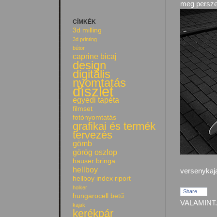
meg persze 
CÍMKÉK
3d milling
3d printing
bútor
caprine bicaj
design
digitális
nyomtatás
díszlet
egyedi tapéta
filmset
fotónyomtatás
grafikai és termék
tervezés
gömb
görög oszlop
hauser bringa
hellboy
versenykaja
hellboy index riport
holker
Share
hungarocell betű
VALAMINT.
kajak
kerékpár