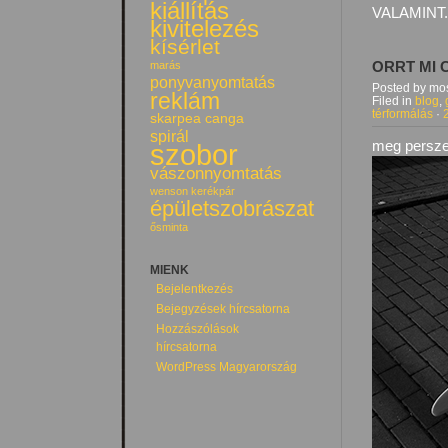
kiállítás
VALAMINT.
kivitelezés
kísérlet
marás
ORRT MI 
ponyvanyomtatás
Posted by mos
reklám
Filed in
blog
,
térformálás
·
skarpea canga
spirál
meg persze 
szobor
vászonnyomtatás
wenson kerékpár
épületszobrászat
ősminta
MIENK
Bejelentkezés
Bejegyzések hírcsatorna
Hozzászólások
hírcsatorna
WordPress Magyarország