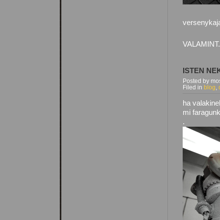
versenykaja
VALAMINT.
ISTEN NEK
Posted by mos
Filed in
blog
,
ha valakine
mi faragun
.