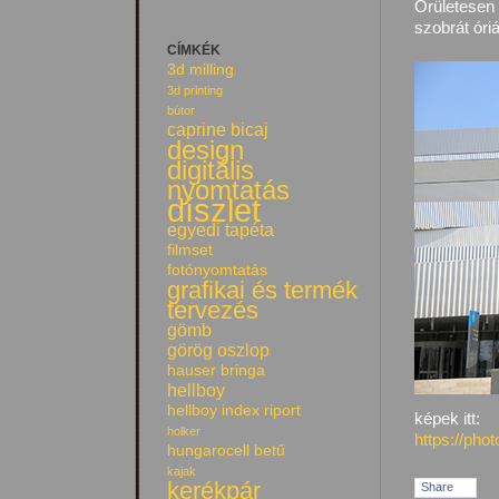
Őrületesen 
szobrát óriá
CÍMKÉK
3d milling
3d printing
bútor
caprine bicaj
design
digitális
nyomtatás
díszlet
egyedi tapéta
filmset
fotónyomtatás
grafikai és termék
tervezés
gömb
görög oszlop
hauser bringa
hellboy
hellboy index riport
képek itt:
holker
https://ph
hungarocell betű
kajak
kerékpár
Share