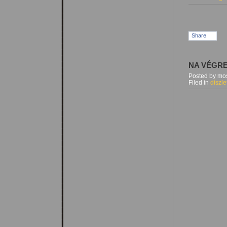
Share
NA VÉGR
Posted by mos
Filed in
díszle