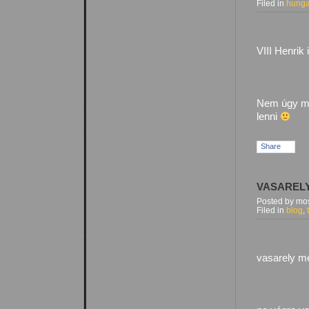
Filed in
hunga
VIII Henrik
Nem úgy min
lenni
Share
VASARELY
Posted by mos
Filed in
blog
,
vasarely m