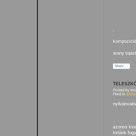
.
kompozíció
arany tojás
Share
TELESZK
Posted by mos
Filed in
díszle
nyilvánvaló
azonos kiné
tortánk fog