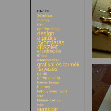
CÍMKÉK
3d milling
3d printing
bútor
caprine bicaj
design
digitális
nyomtatás
díszlet
egyedi tapéta
filmset
fotónyomtatás
grafikai és termék
tervezés
gömb
görög oszlop
hauser bringa
hellboy
hellboy index riport
holker
hungarocell betű
kajak
kerékpár