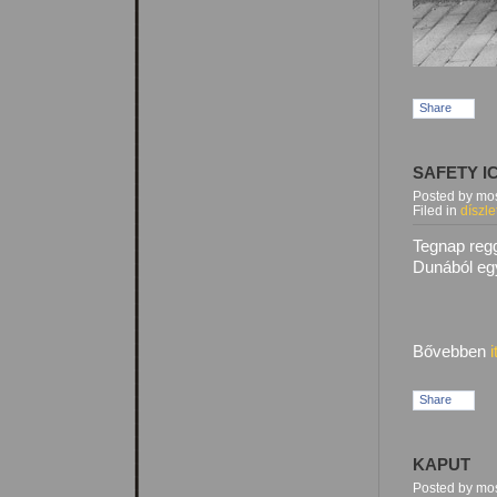
Share
SAFETY I
Posted by mos
Filed in
díszle
Tegnap regg
Dunából eg
Bővebben
i
Share
KAPUT
Posted by mos