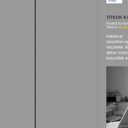
Share
TITKOK 
Posted by mos
Filed in
díszle
habokra!
skizofrén e
részletek d
akkor most
készültek e