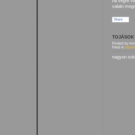
na végre va
valaki meg
Share
TOJÁSOK
Posted by mos
Filed in
díszle
nagyon sok 