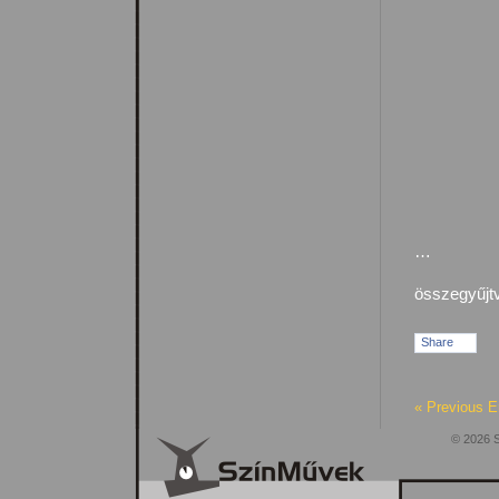
…
összegyűjtv
Share
« Previous E
© 2026 