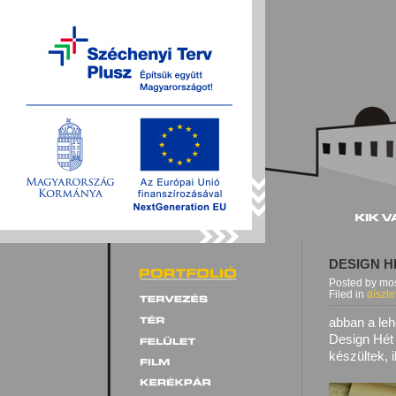
DESIGN H
Posted by mos
Filed in
díszle
abban a leh
Design Hét 
készültek, 