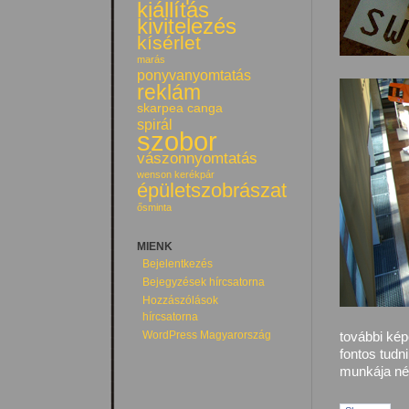
kiállítás
kivitelezés
kísérlet
marás
ponyvanyomtatás
reklám
skarpea canga
spirál
szobor
vászonnyomtatás
wenson kerékpár
épületszobrászat
ősminta
MIENK
Bejelentkezés
Bejegyzések hírcsatorna
Hozzászólások
hírcsatorna
WordPress Magyarország
további ké
fontos tudn
munkája né