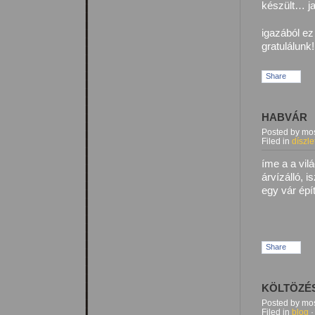
készült… j
igazából ez
gratulálunk!
Share
HABVÁR
Posted by mos
Filed in
díszle
íme a a vil
árvízálló, 
egy vár ép
Share
KÖLTÖZÉ
Posted by mos
Filed in
blog
·