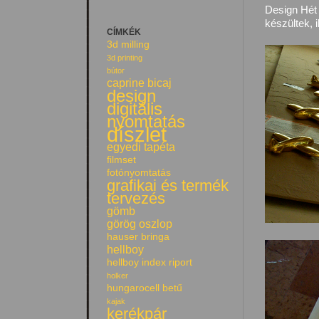
Design Hét 
készültek, 
CÍMKÉK
3d milling
3d printing
bútor
caprine bicaj
design
digitális
nyomtatás
díszlet
egyedi tapéta
filmset
fotónyomtatás
grafikai és termék
tervezés
gömb
görög oszlop
hauser bringa
hellboy
hellboy index riport
holker
hungarocell betű
kajak
kerékpár