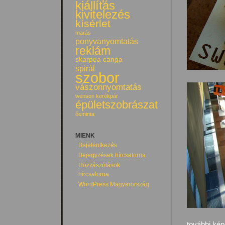
kiállítás
kivitelezés
kísérlet
marás
ponyvanyomtatás
reklám
skarpea canga
spirál
szobor
vászonnyomtatás
wenson kerékpár
épületszobrászat
ősminta
MIENK
Bejelentkezés
Bejegyzések hírcsatorna
Hozzászólások
hírcsatorna
WordPress Magyarország
további ké