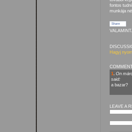
fontos tudn
munkája né
Share
VALAMINT.
DISCUSSI
Hagyj nyom
COMMEN
1
.
On márci
said:
a bazar?
LEAVE A 