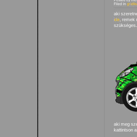
Posted by mos
Filed in
grafik
aki szeretn
ide
, remek
szükséges.
aki meg sze
kattintson 