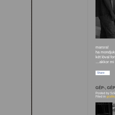
marsra!
ha mondjuk
két lóval f
…akkor mi 
Share
GÉP-, GÉ
Posted by Sz
Filed in
grafik