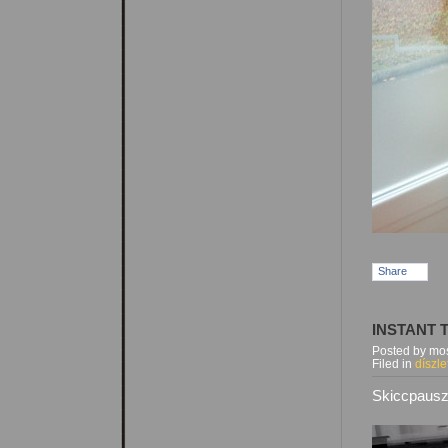
Share
INSTANT
Posted by mos
Filed in
díszle
Skiccpausz