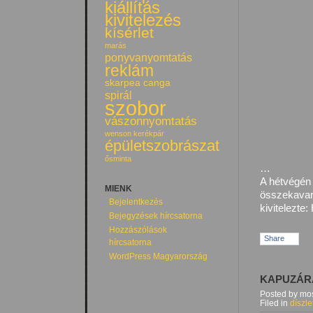
kiállítás
kivitelezés
kísérlet
marás
ponyvanyomtatás
reklám
skarpea canga
spirál
szobor
vászonnyomtatás
wenson kerékpár
épületszobrászat
ősminta
…
A hétvégén 
MIENK
összekavará
Bejelentkezés
kivitelezte
Bejegyzések hírcsatorna
Hozzászólások
Share
hírcsatorna
WordPress Magyarország
KAPUZÁRÁ
Posted by mos
Filed in
díszle