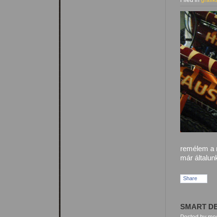
Filed in
grafik
remélem a m
már általunk
Share
SMART D