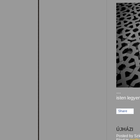
…
isten legye
Share
ÚJHÁZI
Posted by Sz