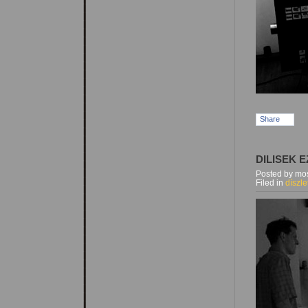
Share
DILISEK 
Posted by mos
Filed in
díszle