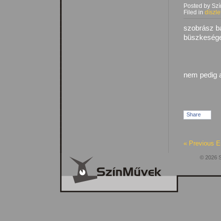
Posted by Sz
Filed in
díszle
szobrász ba
büszkesége
nem pedig a
Share
« Previous E
© 2026 