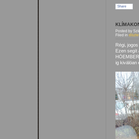
Share
KLÍMAKO
Posted by Sz
Filed in
díszle
Régi, jogos
Ezen segít
HÓEMBER. M
ig kiválóan