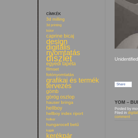
CÍMKÉK
3d milling
3d printing
bútor
caprine bicaj
design
digitális
nyomtatás
díszlet
Unidentifie
egyedi tapéta
filmset
fotónyomtatás
grafikai és termék
tervezés
Share
gömb
görög oszlop
YOM – B
hauser bringa
hellboy
Posted by mos
Filed in
digitá
hellboy index riport
comment
holker
hungarocell betű
kajak
kerékpár