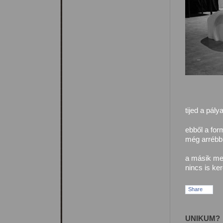
tijed a pálya
ebből a fo
még arrébb,
a másik me
nincs is ke
Share
UNIKUM?