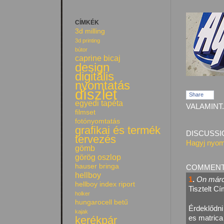
CÍMKÉK
3d milling
3d printing
bútor
caprine bicaj
design
digitális
nyomtatás
díszlet
Share
egyedi tapéta
VALAMINT.
filmset
fotónyomtatás
grafikai és termék
DISCUSSI
tervezés
Hagyj nyom
gömb
görög oszlop
hauser bringa
COMMEN
hellboy
1
.
On márci
hellboy index riport
Tisztelt Cí
holker
hungarocell betű
Érdeklődni
kajak
es matrica
kerékpár