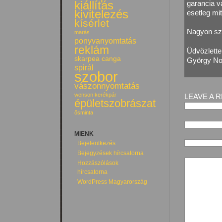
kiállítás
garancia v
kivitelezés
esetleg m
kísérlet
Nagyon szé
marás
ponyvanyomtatás
reklám
Üdvözlettel
skarpea canga
György N
spirál
szobor
vászonnyomtatás
wenson kerékpár
LEAVE A 
épületszobrászat
ősminta
MIENK
Bejelentkezés
Bejegyzések hírcsatorna
Hozzászólások
hírcsatorna
WordPress Magyarország