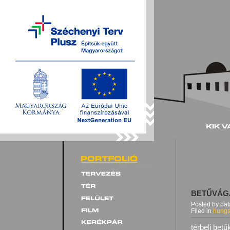
BETŰVÁG
Posted by bat
Filed in
hunga
térbeli bet