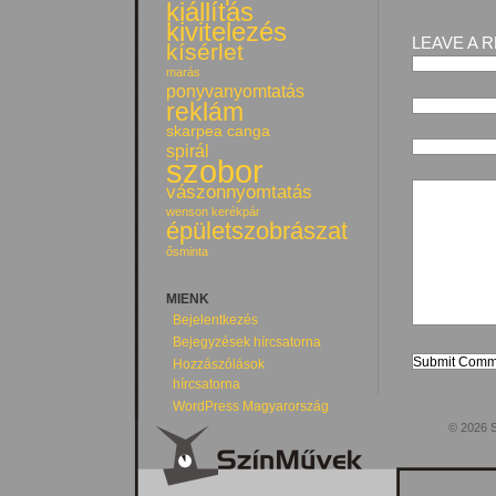
kiállítás
kivitelezés
LEAVE A 
kísérlet
marás
ponyvanyomtatás
reklám
skarpea canga
spirál
szobor
vászonnyomtatás
wenson kerékpár
épületszobrászat
ősminta
MIENK
Bejelentkezés
Bejegyzések hírcsatorna
Hozzászólások
hírcsatorna
WordPress Magyarország
© 2026 