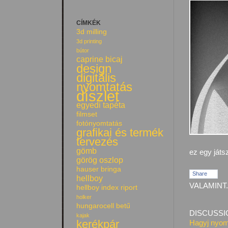
CÍMKÉK
3d milling
3d printing
bútor
caprine bicaj
design
digitális
nyomtatás
díszlet
egyedi tapéta
filmset
fotónyomtatás
grafikai és termék
tervezés
gömb
ez egy játs
görög oszlop
hauser bringa
Share
hellboy
VALAMINT.
hellboy index riport
holker
hungarocell betű
DISCUSSI
kajak
kerékpár
Hagyj nyom