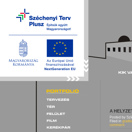
A HELYZE
Posted by Sz
Filed in
grafik
comment