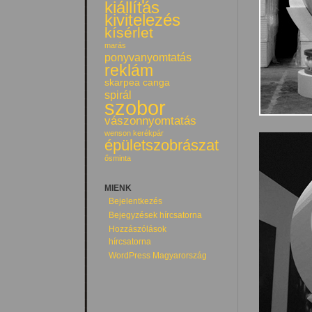
kiállítás
kivitelezés
kísérlet
marás
ponyvanyomtatás
reklám
skarpea canga
spirál
szobor
vászonnyomtatás
wenson kerékpár
épületszobrászat
ősminta
MIENK
Bejelentkezés
Bejegyzések hírcsatorna
Hozzászólások
hírcsatorna
WordPress Magyarország