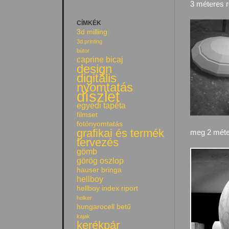
3 méteres r
CÍMKÉK
3d milling
3d printing
bútor
caprine bicaj
design
digitális
nyomtatás
díszlet
egyedi tapéta
filmset
fotónyomtatás
grafikai és termék
meg 2 méter
tervezés
gömb
görög oszlop
hauser bringa
hellboy
hellboy index riport
holker
hungarocell betű
kajak
kerékpár