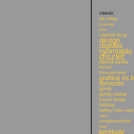
CÍMKÉK
3d milling
3d printing
bútor
caprine bicaj
design
digitális
nyomtatás
díszlet
egyedi tapéta
filmset
fotónyomtatás
grafikai és 
tervezés
gömb
görög oszlop
hauser bringa
hellboy
hellboy index ripor
holker
hungarocell betű
kajak
kerékpár