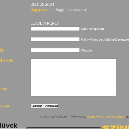
DISCUSSION
Hagyj nyomot!
Vagy trackbackkelj.
LEAVE A REPLY
ás
Name (required)
Mail (will not be published) (requir
ás
Website
ászat
torna
rszág
© 2026 SzínMűvek · Powered by
WordPress
·
Citrus Scraps
th