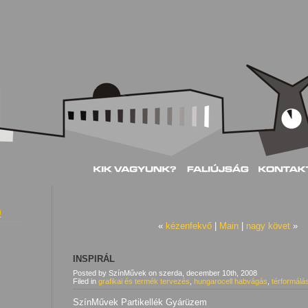
«
kézenfekvő
|
Main
|
nagy követ
»
INSPIRÁL
Posted by SzínMűvek
on
szerda, december 10th, 2008
Filed in
grafikai és termék tervezés
,
hungarocell habvágás
,
térformálá
SzínMűvek Partikellék Gyárüzem