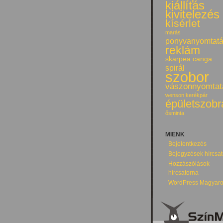
kiállítás
kivitelezés
kísérlet
marás
ponyvanyomtat
reklám
skarpea canga
spirál
szobor
vászonnyomtat
wenson kerékpár
épületszobr
ősminta
MIENK
Bejelentkezés
Bejegyzések hírcsa
Hozzászólások
hírcsatorna
WordPress Magyaro