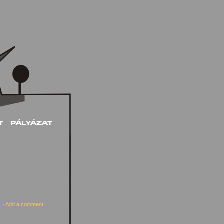
s
·
Add a comment