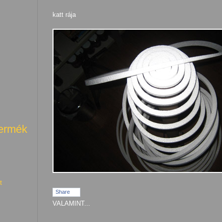
katt rája
termék
t
Share
VALAMINT...