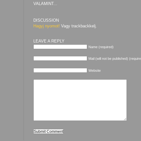
VALAMINT...
DISCUSSION
Hagyj nyomot!
Vagy trackbackkelj.
LEAVE A REPLY
Name (required)
Mail (will not be published) (requir
Website