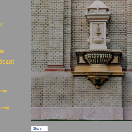
ás
ás
ászat
torna
rszág
Share