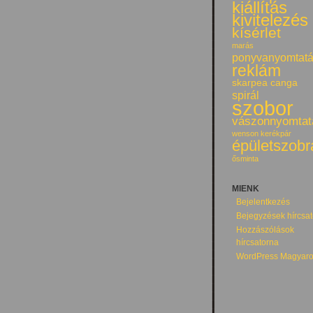
kiállítás
kivitelezés
kísérlet
marás
ponyvanyomtat
reklám
skarpea canga
spirál
szobor
vászonnyomtat
wenson kerékpár
épületszobr
ősminta
MIENK
Bejelentkezés
Bejegyzések hírcsa
Hozzászólások
hírcsatorna
WordPress Magyaro