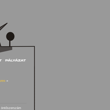
ures
»
új öntőszerszám