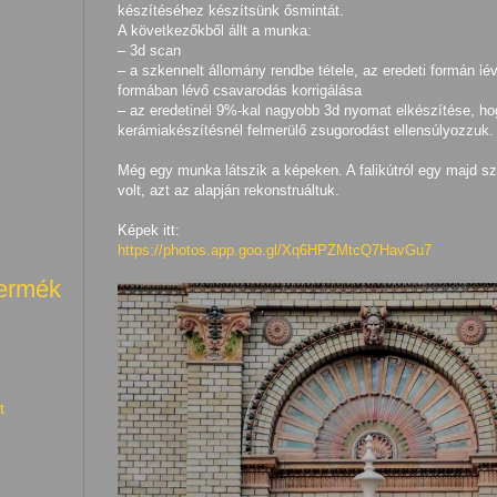
készítéséhez készítsünk ősmintát.
A következőkből állt a munka:
– 3d scan
– a szkennelt állomány rendbe tétele, az eredeti formán lé
formában lévő csavarodás korrigálása
– az eredetinél 9%-kal nagyobb 3d nyomat elkészítése, ho
kerámiakészítésnél felmerülő zsugorodást ellensúlyozzuk.
Még egy munka látszik a képeken. A falikútról egy majd s
volt, azt az alapján rekonstruáltuk.
Képek itt:
https://photos.app.goo.gl/Xq6HPZMtcQ7HavGu7
termék
t