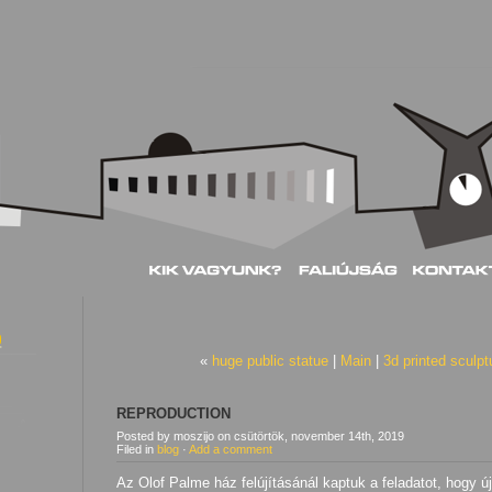
«
huge public statue
|
Main
|
3d printed sculpt
REPRODUCTION
Posted by moszijo
on
csütörtök, november 14th, 2019
Filed in
blog
·
Add a comment
Az Olof Palme ház felújításánál kaptuk a feladatot, hogy 