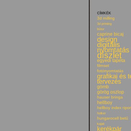
CÍMKÉK
3d milling
3d printing
bútor
caprine bicaj
design
digitális
nyomtatás
díszlet
egyedi tapéta
filmset
fotónyomtatás
grafikai és 
tervezés
gömb
görög oszlop
hauser bringa
hellboy
hellboy index ripor
holker
hungarocell betű
kajak
kerékpár