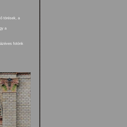
vő törések, a
gy a
zázéves fotónk