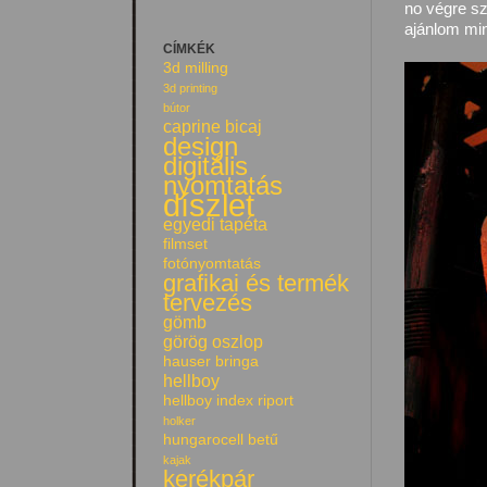
no végre sz
ajánlom min
CÍMKÉK
3d milling
3d printing
bútor
caprine bicaj
design
digitális
nyomtatás
díszlet
egyedi tapéta
filmset
fotónyomtatás
grafikai és termék
tervezés
gömb
görög oszlop
hauser bringa
hellboy
hellboy index riport
holker
hungarocell betű
kajak
kerékpár