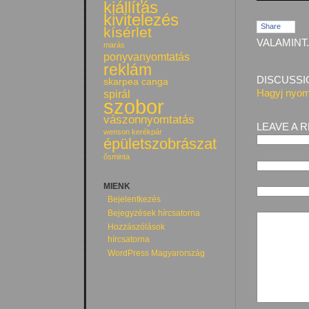
kiállítás
kivitelezés
Share
kísérlet
VALAMINT.
marás
ponyvanyomtatás
reklám
DISCUSSI
skarpea canga
Hagyj nyom
spirál
szobor
vászonnyomtatás
LEAVE A 
wenson kerékpár
épületszobrászat
ősminta
MIENK
Bejelentkezés
Bejegyzések hírcsatorna
Hozzászólások
hírcsatorna
WordPress Magyarország