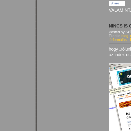
Share
VALAMINT.
NINCS IS
Posted by Sz
Filed in
blog
,
térformálás
·
hogy „rólun
az index c