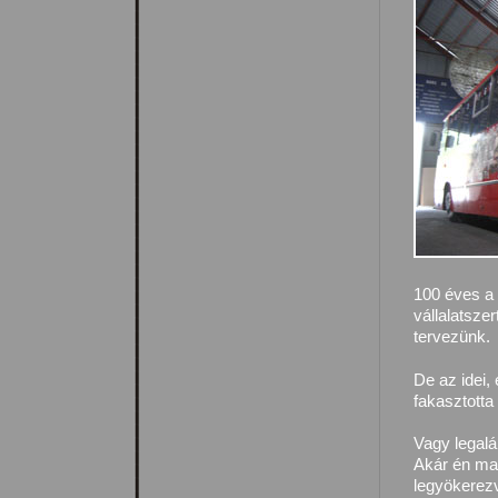
100 éves a 
vállalatsze
tervezünk.
De az idei
fakasztott
Vagy legalá
Akár én ma
legyökerezv