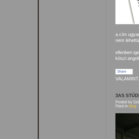
a cím ugyan
nem lehettü
ellenben ig
köszi ango
Share
VALAMINT.
3AS STÚD
Posted by Sz
Filed in
blog
·