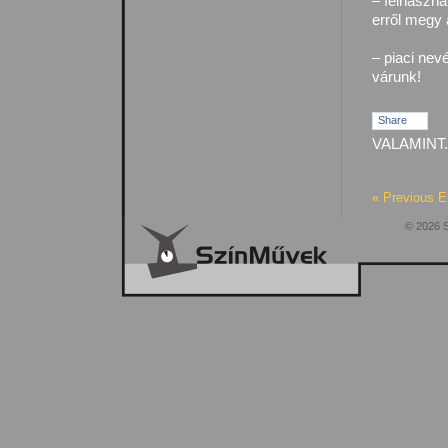
– felhaszná
erről megy a
– piaci nev
várunk!
Share
VALAMINT.
« Previous E
© 2026 