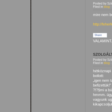
Posted by Sz
Filed in
blog
mire nem b
http://fehe
Share
VALAMINT.
SZOLGÁL
Posted by Sz
Filed in
blog
·
hétköznapi
botlott:
„igen nem t
befizettük!”
?!?§mi a b
hmmm. ügy
vagyunk ugy
kikapcsolju