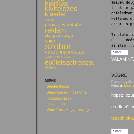
kiállítás
amivel dolg
kivitelezés
tudok feljá
kísérlet
önfeledten 
kellemes dr
marás
akkor is gr
ponyvanyomtatás
reklám
Tisztelette
skarpea canga
P..... Beát
spirál
szobor
az alsó...
vászonnyomtatás
Share
wenson kerékpár
VALAMINT.
épületszobrászat
ősminta
VÉGRE
MIENK
Posted by Sz
Filed in
blog
,
Bejelentkezés
Bejegyzések hírcsatorna
hopsz, ezút
Hozzászólások
hírcsatorna
rendkívül m
WordPress Magyarország
tessék olv
Share