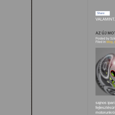
Share
VALAMINT.
AZ ÚJ M
Posted by Sz
Filed in
blog
,
sajnos ipa
fejlesztésü
motorunkról