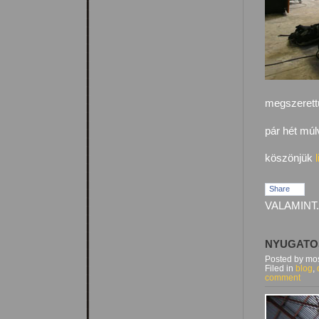
megszerett
pár hét múl
köszönjük
Share
VALAMINT.
NYUGATO
Posted by mos
Filed in
blog
,
comment