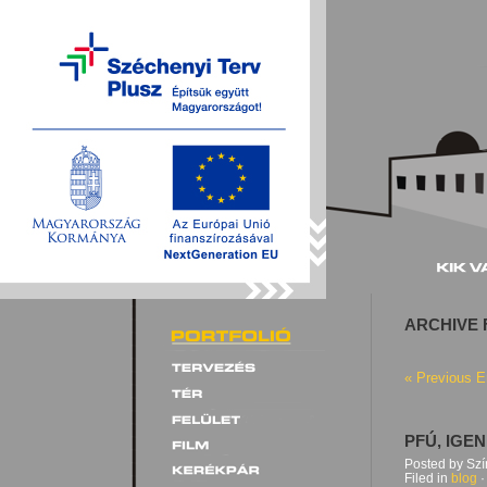
ARCHIVE 
« Previous E
PFÚ, IGE
Posted by Sz
Filed in
blog
·