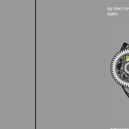
így piaci n
leplet: