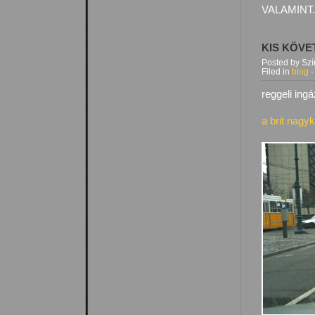
VALAMINT.
KIS KÖVE
Posted by Sz
Filed in
blog
·
reggeli in
a brit nagy