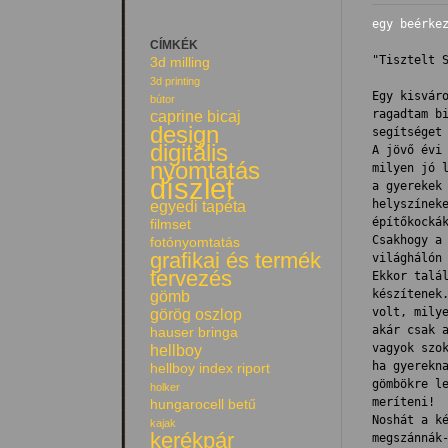
egy beérkez
CÍMKÉK
"Tisztelt S
3d milling
3d printing
Egy kisváro
bútor
ragadtam bi
caprine bicaj
design
segítséget 
digitális
A jövő évi 
nyomtatás
milyen jó l
díszlet
a gyerekek 
helyszíneke
egyedi tapéta
építőkockák
filmset
Csakhogy a 
fotónyomtatás
grafikai és termék
világhálón 
tervezés
Ekkor talál
készítenek.
gömb
volt, milye
görög oszlop
akár csak a
hauser bringa
vagyok szok
hellboy
ha gyerekna
hellboy index riport
gömbökre le
holker
meríteni!

hungarocell betű
Noshát a ké
kajak
kerékpár
megszánnák-