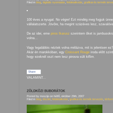
Filed in
blog
,
digitális nyomtatás
,
felületalkotás
,
grafikai és termék terv
100 éves a nyugat. No végre! Ezt mindég meg fogjuk ünne
vállalatszerte. Jövőre, ha megint százéves lesz, szavalóv
De az idei, eme
piros Ikarusz
szerintem őket is jambusokra
volna…
Vagy legalábbis néztek volna mélázva, mit is jelentsen ez
Akár én marokkóban, egy
Croissant Rouge
iroda előtt szin
hogy ezeknél oszt nem lesz pirosra sült kiflim.
Share
VALAMINT...
ZÖLDKÖZI BUBORÁTOK
Posted by moszijo
on
hétfő, október 29th, 2007
Filed in
blog
,
díszlet
,
felületalkotás
,
grafikai és termék tervezés
,
térfor