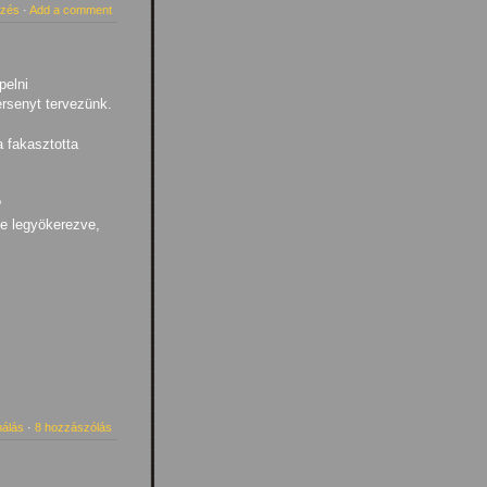
ezés
·
Add a comment
pelni
ersenyt tervezünk.
 fakasztotta
?
te legyökerezve,
málás
·
8 hozzászólás