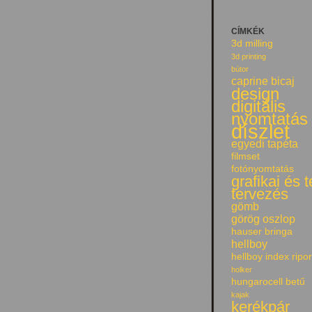
CÍMKÉK
3d milling
3d printing
bútor
caprine bicaj
design
digitális
nyomtatás
díszlet
egyedi tapéta
filmset
fotónyomtatás
grafikai és 
tervezés
gömb
görög oszlop
hauser bringa
hellboy
hellboy index ripor
holker
hungarocell betű
kajak
kerékpár