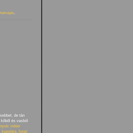
 habvágás
,
sebbet, de tán
 kőből és vasból
nyolc méter
, kupolára, forgó