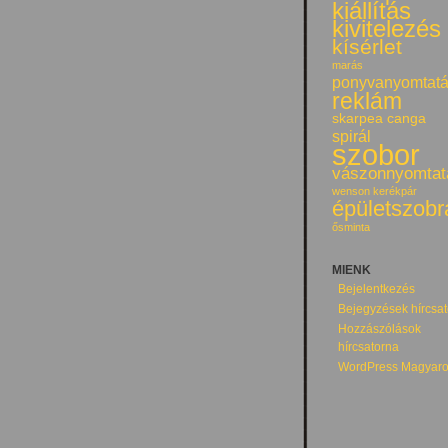
kiállítás
kivitelezés
kísérlet
marás
ponyvanyomtat
reklám
skarpea canga
spirál
szobor
vászonnyomtat
wenson kerékpár
épületszobr
ősminta
MIENK
Bejelentkezés
Bejegyzések hírcsa
Hozzászólások
hírcsatorna
WordPress Magyaro