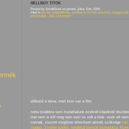
HELLBOY TITOK
Posted by SzínMűvek
on
péntek, július 11th, 2008
Filed in
díszlet
,
felületalkotás
,
grafikai és termék tervezés
,
hungarocell
térformálás
·
Add a comment
termék
…
előkerül a téma, mert kinn van a film
t
noha továbbra sem mutathatunk ezeknél képeknél részlete
már nem is kő! meg nem vas! ez volt a titok: ezek ott nem
vannak, viszont sürgősen értesítsen akinek szüksége
van 
magas, 3 méter széles, rúnákkal borított oszlopokra, frízre