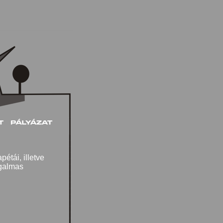
pétái, illetve
zgalmas