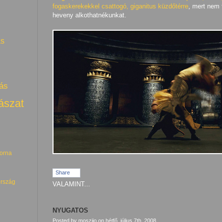
fogaskerekekkel csattogó, giganitus küzdőtérre
, mert nem t
heveny alkothatnékunkat.
ás
ás
ászat
torna
Share
rszág
VALAMINT...
NYUGATOS
Posted by moszijo
on
hétfő, július 7th, 2008