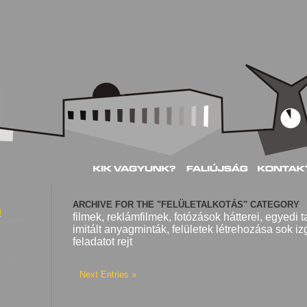
ARCHIVE FOR THE "FELÜLETALKOTÁS" CATEGORY
filmek, reklámfilmek, fotózások hátterei, egyedi ta
imitált anyagminták, felületek létrehozása sok i
feladatot rejt
Next Entries »