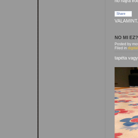
no hajrá iro
Share
VALAMINT.
NO MI EZ?
Posted by mos
Filed in
digitá
tapéta vag