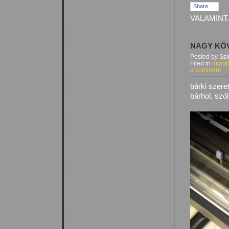
Share
VALAMINT.
NAGY KÖ
Posted by Sz
Filed in
digitá
a comment
bárki szere
bárhol, szól