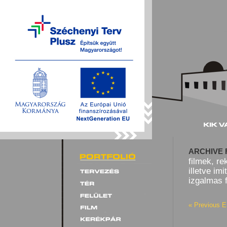
ARCHIVE 
filmek, re
illetve im
izgalmas f
« Previous E