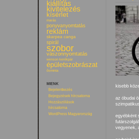
kiállítás
kivitelezés
kísérlet
marás
ponyvanyomtatás
reklám
skarpea canga
spirál
szobor
vászonnyomtatás
wenson kerékpár
épületszobrászat
ősminta
MIENK
kisebb köze
Bejelentkezés
Bejegyzések hírcsatorna
az óbudai ö
Hozzászólások
szimpatiku
hírcsatorna
WordPress Magyarország
egyébként 
futárszolgá
vegyenek, a