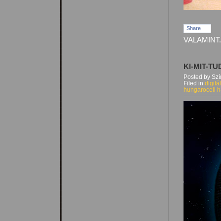
Share
VALAMINT.
KI-MIT-TU
Posted by Sz
Filed in
digitá
hungarocell 