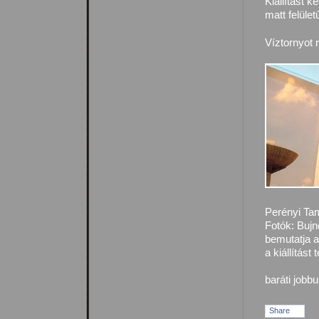
Kiállítást k
matt felüle
Víztornyot 
Perényi Ta
Fotók: Buj
bemutatja 
a kiállítást
baráti job
Share