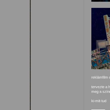
reklámfilm 
tervezte a h
meg a szí
ki-mit-tud