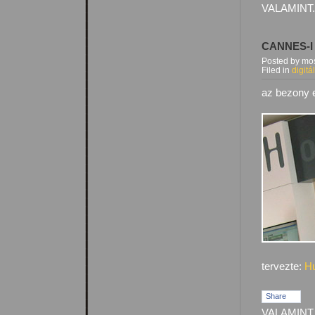
VALAMINT.
CANNES-I
Posted by mos
Filed in
digitá
az bezony e
tervezte:
Hu
Share
VALAMINT.