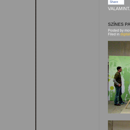
Share
VALAMINT.
SZÍNES P
Posted by mos
Filed in
digitá