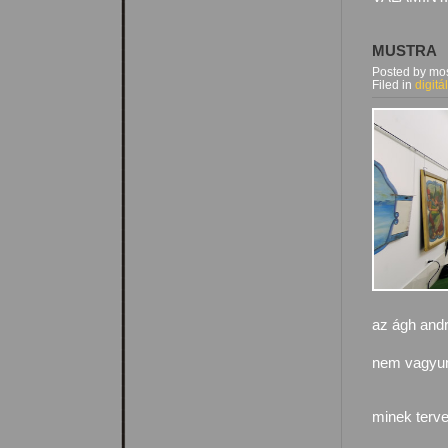
MUSTRA
Posted by mos
Filed in
digitá
az ágh andr
nem vagyu
minek terve