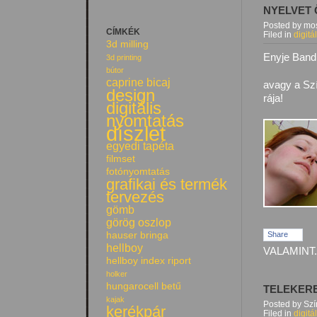
NYELVET 
Posted by mos
CÍMKÉK
Filed in
digitá
3d milling
Enyje Bandi
3d printing
bútor
caprine bicaj
avagy a S
design
rája!
digitális
nyomtatás
díszlet
egyedi tapéta
filmset
fotónyomtatás
grafikai és termék
tervezés
gömb
görög oszlop
Share
hauser bringa
hellboy
VALAMINT.
hellboy index riport
holker
hungarocell betű
TELEKER
kajak
Posted by Sz
kerékpár
Filed in
digitá