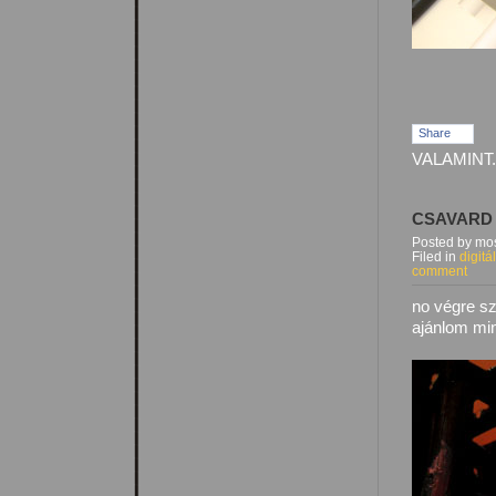
Share
VALAMINT.
CSAVARD 
Posted by mos
Filed in
digitá
comment
no végre sz
ajánlom min