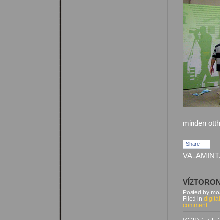
minden ott
Share
VALAMINT.
VÍZTORON
Posted by mos
Filed in
digitá
comment