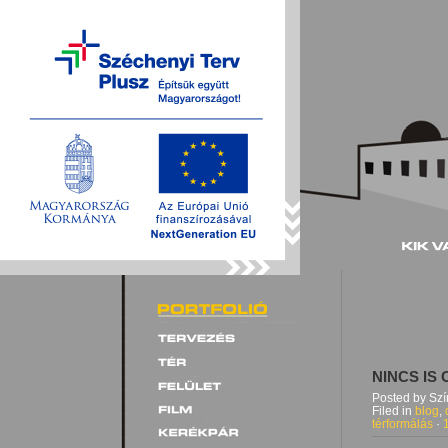
NINCS IS
Posted by Sz
Filed in
blog
,
térformálás
·