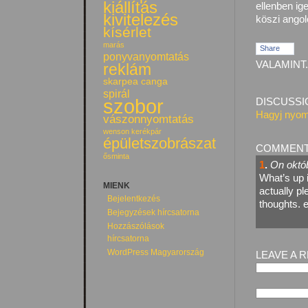
kiállítás
ellenben ig
kivitelezés
köszi ango
kísérlet
marás
Share
ponyvanyomtatás
VALAMINT.
reklám
skarpea canga
spirál
szobor
DISCUSSI
Hagyj nyom
vászonnyomtatás
wenson kerékpár
épületszobrászat
COMMEN
ősminta
1
.
On októb
What’s up i
MIENK
actually pl
Bejelentkezés
thoughts. 
Bejegyzések hírcsatorna
Hozzászólások
hírcsatorna
WordPress Magyarország
LEAVE A 