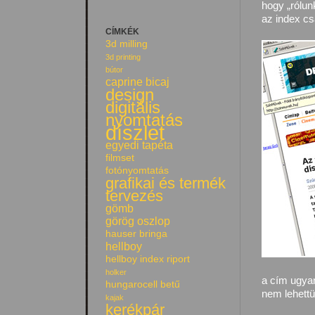
hogy „rólun
az index c
CÍMKÉK
3d milling
3d printing
bútor
caprine bicaj
design
digitális
nyomtatás
díszlet
egyedi tapéta
filmset
fotónyomtatás
grafikai és termék
tervezés
gömb
görög oszlop
hauser bringa
hellboy
hellboy index riport
holker
a cím ugyan
hungarocell betű
nem lehettü
kajak
kerékpár