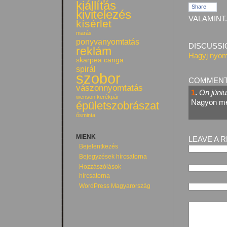
kiállítás
Share
kivitelezés
VALAMINT.
kísérlet
marás
ponyvanyomtatás
DISCUSSI
reklám
Hagyj nyom
skarpea canga
spirál
szobor
COMMEN
vászonnyomtatás
1
.
On júniu
wenson kerékpár
Nagyon me
épületszobrászat
ősminta
MIENK
LEAVE A 
Bejelentkezés
Bejegyzések hírcsatorna
Hozzászólások
hírcsatorna
WordPress Magyarország