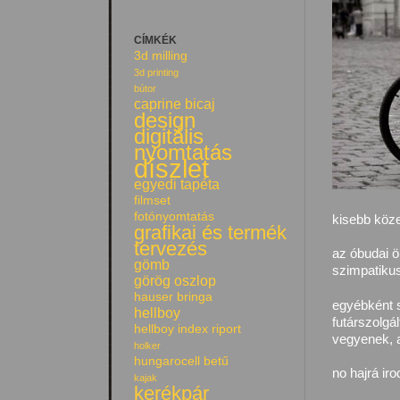
CÍMKÉK
3d milling
3d printing
bútor
caprine bicaj
design
digitális
nyomtatás
díszlet
egyedi tapéta
filmset
fotónyomtatás
kisebb köze
grafikai és termék
tervezés
az óbudai ö
gömb
szimpatiku
görög oszlop
hauser bringa
egyébként 
hellboy
futárszolgá
hellboy index riport
vegyenek, a
holker
hungarocell betű
no hajrá iro
kajak
kerékpár