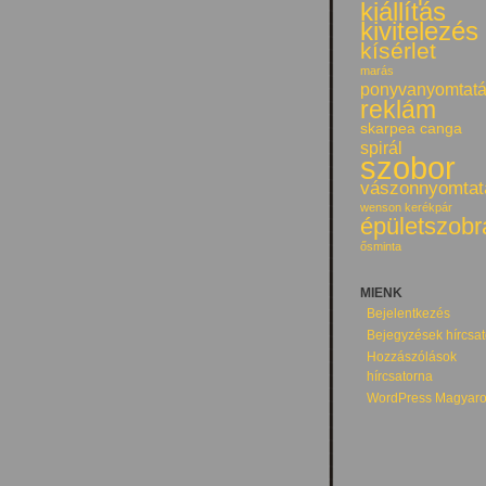
kiállítás
kivitelezés
kísérlet
marás
ponyvanyomtat
reklám
skarpea canga
spirál
szobor
vászonnyomtat
wenson kerékpár
épületszobr
ősminta
MIENK
Bejelentkezés
Bejegyzések hírcsa
Hozzászólások
hírcsatorna
WordPress Magyaro