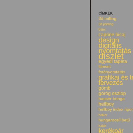
CÍMKÉK
3d milling
3d printing
bútor
caprine bicaj
design
digitális
nyomtatás
díszlet
egyedi tapéta
filmset
fotónyomtatás
grafikai és 
tervezés
gömb
görög oszlop
hauser bringa
hellboy
hellboy index ripor
holker
hungarocell betű
kajak
kerékpár