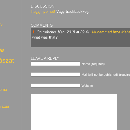
DISCUSSION
Hagyj nyomot!
Vagy trackbackkelj.
ás
COMMENTS
1
.
On március 16th, 2018 at 02:41,
Muhammad Ihza Mahe
what was that?
ás
LEAVE A REPLY
ászat
Name (required)
Mail (will not be published) (requir
Website
torna
rszág