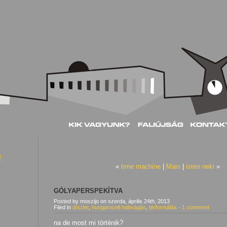
«
time machine
|
Main
|
isten neki
»
GÓLYAPERSPEKÍTVA
Posted by moszijo
on
szerda, április 24th, 2013
Filed in
díszlet
,
hungarocell habvágás
,
térformálás
·
1 comment
na de most mi történik?