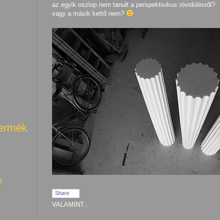
az egyik oszlop nem tanult a perspektivikus rövidülésről?
vagy a másik kettő nem?
termék
t
Share
VALAMINT...